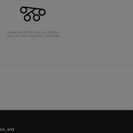
SURADNA INSTITUCIJA: FILOZOFSKI
FAKULTET SVEUČILIŠTA U ZAGREBU
nce, and