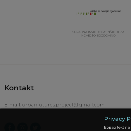
SURADNA INSTITUCIJA: INŠTITUT ZA
NOVEJŠO ZGODOVINO
Kontakt
E-mail:
urbanfutures.project@gmail.com
Privacy P
Ispisati text 