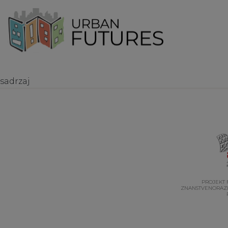
sadrzaj
PROJEKT 
ZNANSTVENORAZI