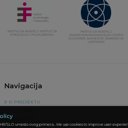
INSTITUCIJA NOSITELJ: INSTITUT ZA
INSTITUCIJA NOSITELJ:
ETNOLOGIJU I FOLKLORISTIKU
ZNANSTVENORAZISKOVALNI CENTER
SLOVENSKE AKADEMIJE ZNANOSTI IN
UMETNOSTI
Navigacija
O PROJEKTU
AKTIVNOSTI
olicy
REZULTATI
na HR/SLO umesto ovog primera…We use cookies to improve user experie
VAŠE VIZIJE