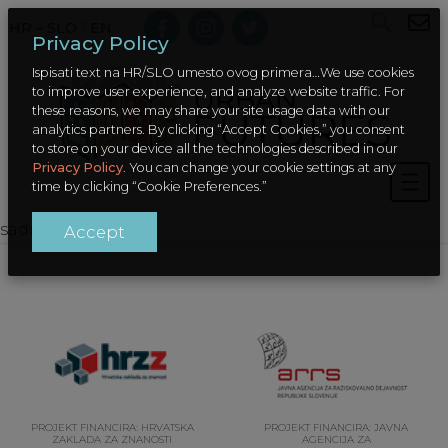
HR – SLO
/
EN
Privacy Policy
Ispisati text na HR/SLO umesto ovog primera…We use cookies
to improve user experience, and analyze website traffic. For
these reasons, we may share your site usage data with our
analytics partners. By clicking “Accept Cookies,” you consent
to store on your device all the technologies described in our
Privacy Policy
. You can change your cookie settings at any
time by clicking “Cookie Preferences.”
sadrzaj
Accept
PROJEKT FINANCIRA: HRVATSKA
PROJEKT FINANCIRA: JAVNA
ZAKLADA ZA ZNANOSTI
AGENCIJA ZA