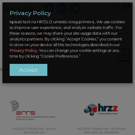
HR – SLO
/
EN
Privacy Policy
Ispisati text na HR/SLO umesto ovog primera…We use cookies
to improve user experience, and analyze website traffic. For
these reasons, we may share your site usage data with our
analytics partners. By clicking “Accept Cookies,” you consent
to store on your device all the technologies described in our
Privacy Policy
. You can change your cookie settings at any
time by clicking “Cookie Preferences.”
sadrzaj
Accept
PROJEKT FINANCIRA: JAVNA
PROJEKT FINANCIRA: HRVATSKA
AGENCIJA ZA
ZAKLADA ZA ZNANOSTI