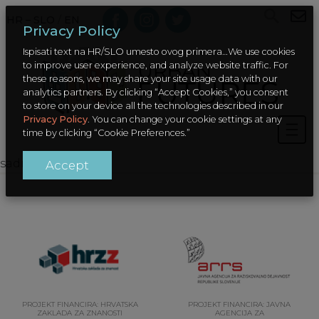
HR – SLO
/
EN
Privacy Policy
Ispisati text na HR/SLO umesto ovog primera…We use cookies
to improve user experience, and analyze website traffic. For
these reasons, we may share your site usage data with our
analytics partners. By clicking “Accept Cookies,” you consent
to store on your device all the technologies described in our
Privacy Policy
. You can change your cookie settings at any
time by clicking “Cookie Preferences.”
sadrzaj
Accept
PROJEKT FINANCIRA: HRVATSKA
PROJEKT FINANCIRA: JAVNA
ZAKLADA ZA ZNANOSTI
AGENCIJA ZA