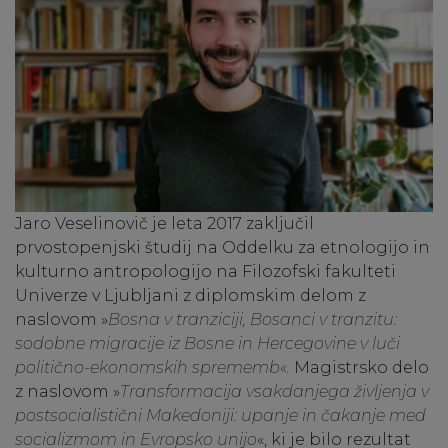
Jaro Veselinovič je leta 2017 zaključil
prvostopenjski študij na Oddelku za etnologijo in
kulturno antropologijo na Filozofski fakulteti
Univerze v Ljubljani z diplomskim delom z
naslovom »
Bosna v tranziciji, Bosanci v tranzitu:
sodobne migracije iz Bosne in Hercegovine v luči
politično-ekonomskih sprememb«.
Magistrsko delo
z naslovom »
Transformacija vsakdanjega življenja v
postsocialistični Makedoniji: upanje in čakanje med
socializmom in Evropsko unijo
«, ki je bilo rezultat