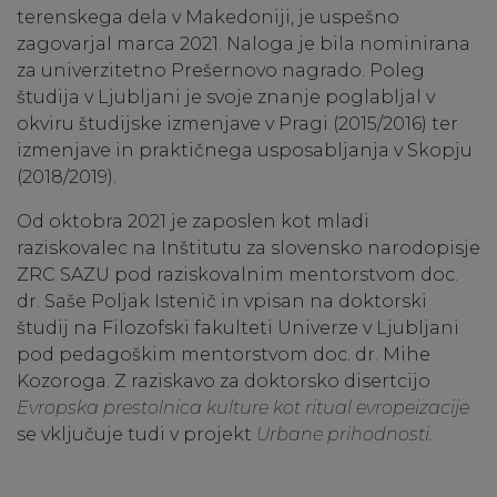
terenskega dela v Makedoniji, je uspešno
zagovarjal marca 2021. Naloga je bila nominirana
za univerzitetno Prešernovo nagrado. Poleg
študija v Ljubljani je svoje znanje poglabljal v
okviru študijske izmenjave v Pragi (2015/2016) ter
izmenjave in praktičnega usposabljanja v Skopju
(2018/2019).
Od oktobra 2021 je zaposlen kot mladi
raziskovalec na Inštitutu za slovensko narodopisje
ZRC SAZU pod raziskovalnim mentorstvom doc.
dr. Saše Poljak Istenič in vpisan na doktorski
študij na Filozofski fakulteti Univerze v Ljubljani
pod pedagoškim mentorstvom doc. dr. Mihe
Kozoroga. Z raziskavo za doktorsko disertcijo
Evropska prestolnica kulture kot ritual evropeizacije
se vključuje tudi v projekt
Urbane prihodnosti.